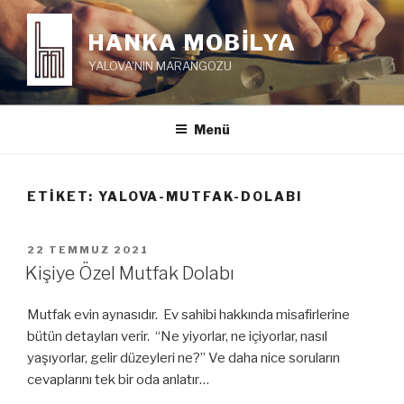
İçeriğe
geç
HANKA MOBİLYA
YALOVA'NIN MARANGOZU
Menü
ETIKET:
YALOVA-MUTFAK-DOLABI
YAYIM
22 TEMMUZ 2021
TARIHI
Kişiye Özel Mutfak Dolabı
Mutfak evin aynasıdır. Ev sahibi hakkında misafirlerine
bütün detayları verir. “Ne yiyorlar, ne içiyorlar, nasıl
yaşıyorlar, gelir düzeyleri ne?” Ve daha nice soruların
cevaplarını tek bir oda anlatır…