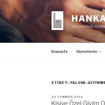
İçeriğe
geç
HANKA
YALOVA'NIN MA
Anasayfa
Hizmetlerim
ETIKET:
YALOVA-GIYINM
YAYIM
22 TEMMUZ 2021
TARIHI
Kişiye Özel Giyim 