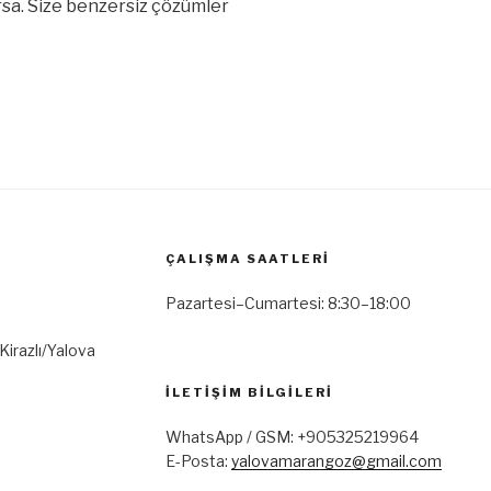
rsa. Size benzersiz çözümler
ÇALIŞMA SAATLERI
Pazartesi–Cumartesi: 8:30–18:00
Kirazlı/Yalova
İLETIŞIM BILGILERI
WhatsApp / GSM: +905325219964
E-Posta:
yalovamarangoz@gmail.com