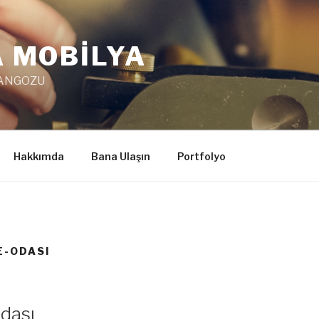
 MOBİLYA
RANGOZU
Hakkımda
Bana Ulaşın
Portfolyo
E-ODASI
Odası