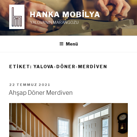
İçeriğe
geç
HANKA MOBİLYA
YALOVA'NIN MARANGOZU
Menü
ETIKET:
YALOVA-DÖNER-MERDIVEN
YAYIM
22 TEMMUZ 2021
TARIHI
Ahşap Döner Merdiven