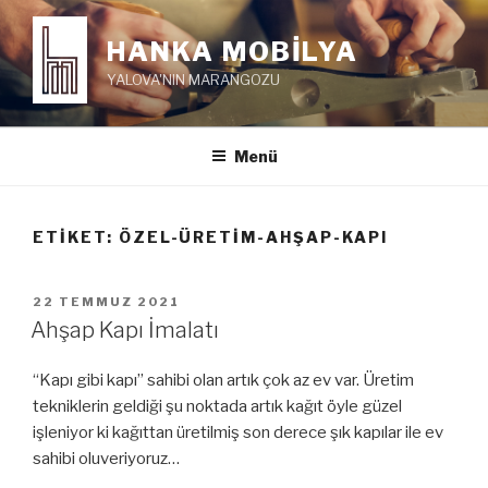
İçeriğe
geç
HANKA MOBİLYA
YALOVA'NIN MARANGOZU
Menü
ETIKET:
ÖZEL-ÜRETIM-AHŞAP-KAPI
YAYIM
22 TEMMUZ 2021
TARIHI
Ahşap Kapı İmalatı
“Kapı gibi kapı” sahibi olan artık çok az ev var. Üretim
tekniklerin geldiği şu noktada artık kağıt öyle güzel
işleniyor ki kağıttan üretilmiş son derece şık kapılar ile ev
sahibi oluveriyoruz…